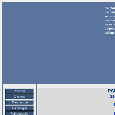
Svi po
osobama
sa kim
usuđuj
uz najv
odgovo
našem 
PS
ps