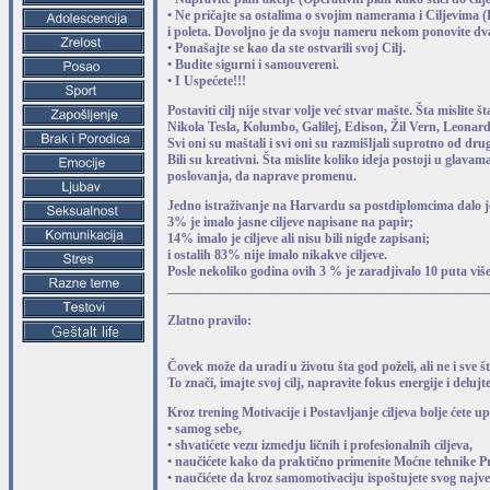
• Ne pričajte sa ostalima o svojim namerama i Ciljevima (
i poleta. Dovoljno je da svoju nameru nekom ponovite dva
• Ponašajte se kao da ste ostvarili svoj Cilj.
• Budite sigurni i samouvereni.
• I Uspećete!!!
Postaviti cilj nije stvar volje već stvar mašte. Šta mislite
Nikola Tesla, Kolumbo, Galilej, Edison, Žil Vern, Leonard
Svi oni su maštali i svi oni su razmišljali suprotno od dr
Bili su kreativni. Šta mislite koliko ideja postoji u gla
poslovanja, da naprave promenu.
Jedno istraživanje na Harvardu sa postdiplomcima dalo je 
3% je imalo jasne ciljeve napisane na papir;
14% imalo je ciljeve ali nisu bili nigde zapisani;
i ostalih 83% nije imalo nikakve ciljeve.
Posle nekoliko godina ovih 3 % je zaradjivalo 10 puta vi
_________________________________________________
Zlatno pravilo:
Čovek može da uradi u životu šta god poželi, ali ne i sve št
To znači, imajte svoj cilj, napravite fokus energije i delujt
Kroz trening Motivacije i Postavljanje ciljeva bolje ćete u
• samog sebe,
• shvatićete vezu izmedju ličnih i profesionalnih ciljeva,
• naučićete kako da praktično primenite Moćne tehnike Pr
• naučićete da kroz samomotivaciju ispoštujete svog najv