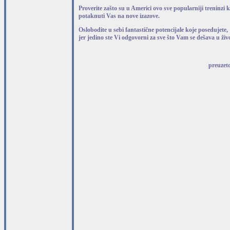
Proverite zašto su u Americi ovo sve popularniji treninzi k
potaknuti Vas na nove izazove.
Oslobodite u sebi fantastične potencijale koje posedujete,
jer jedino ste Vi odgovorni za sve što Vam se dešava u živ
preuzeto