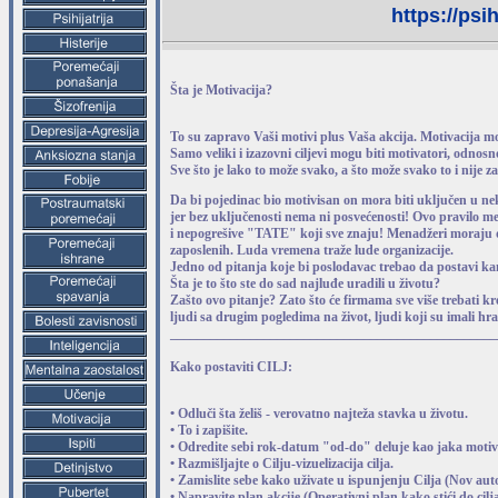
https://psi
Šta je Motivacija?
To su zapravo Vaši motivi plus Vaša akcija. Motivacija može 
Samo veliki i izazovni ciljevi mogu biti motivatori, odnos
Sve što je lako to može svako, a što može svako to i nije za
Da bi pojedinac bio motivisan on mora biti uključen u ne
jer bez uključenosti nema ni posvećenosti! Ovo pravilo men
i nepogrešive "TATE" koji sve znaju! Menadžeri moraju d
zaposlenih. Luda vremena traže lude organizacije.
Jedno od pitanja koje bi poslodavac trebao da postavi ka
Šta je to što ste do sad najluđe uradili u životu?
Zašto ovo pitanje? Zato što će firmama sve više trebati kre
ljudi sa drugim pogledima na život, ljudi koji su imali hra
_________________________________________________
Kako postaviti CILJ:
• Odluči šta želiš - verovatno najteža stavka u životu.
• To i zapišite.
• Odredite sebi rok-datum "od-do" deluje kao jaka motiv
• Razmišljajte o Cilju-vizuelizacija cilja.
• Zamislite sebe kako uživate u ispunjenju Cilja (Nov auto
• Napravite plan akcije (Operativni plan kako stići do cilja