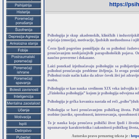
https://psi
Psihologija je skup akademskih, kliničkih i industrijs
osjećaja (emocija), motivacije, ljudskih međuodnosa i njih
Često ljudi pogrešno pomišljaju da su psiholozi čudotvor
proučavanjem neobjašnjivih parapsiholoških pojava. On
naučno proverene i dokazane.
Laici ponekad izjednačavaju psihologiju sa psihijatrij
psiholozi proučavaju probleme življenja. Iz ovoga proi
Psiholozi traže način kako da zdrav čovek živi još zdravi
osobu.
Psihologija se kao nauka sredinom XIX veka izdvojila iz f
„Fiziološka psihologija” kojom je psihologija odvojena od 
Psihologija je grčka kovanica nastala od reči „psiho”(duh
Psihologija se bavi proučavanjem psihičkog života. Psihič
osobine (navike, sposobnosti, interesovanja, sposobnosti 
To je nauka koja proučava psihički život ljudi i život
upoznavanje karakteristika i zakonitosti psihičkog života,
Autorsko pravo preuzetog teksta je :
http