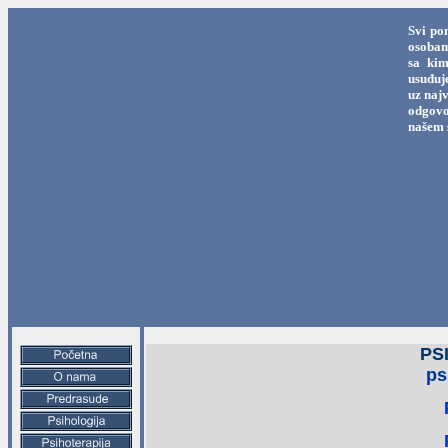
Svi po
osobama
sa kim
usuđuj
uz najv
odgovo
našem 
PS
ps