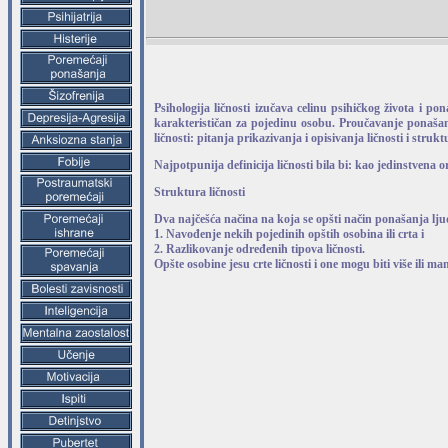
Psihologija ličnosti izučava celinu psihičkog života i po
karakterističan za pojedinu osobu. Proučavanje ponašanja
ličnosti: pitanja prikazivanja i opisivanja ličnosti i strukt
Najpotpunija definicija ličnosti bila bi: kao jedinstvena
Struktura ličnosti
Dva najčešća načina na koja se opšti način ponašanja ljud
1. Navođenje nekih pojedinih opštih osobina ili crta i
2. Razlikovanje određenih tipova ličnosti.
Opšte osobine jesu crte ličnosti i one mogu biti više ili 