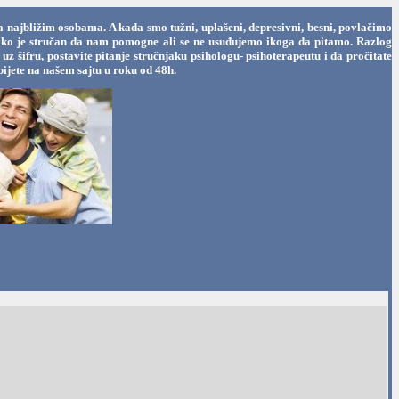
a najbližim osobama. A kada smo tužni, uplašeni, depresivni, besni, povlačimo
oga ko je stručan da nam pomogne ali se ne usuđujemo ikoga da pitamo. Razlog
 šifru, postavite pitanje stručnjaku psihologu- psihoterapeutu i da pročitate
ijete na našem sajtu u roku od 48h.