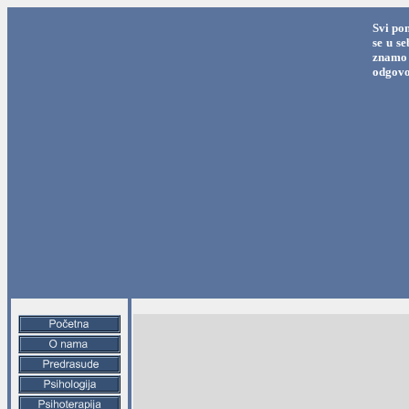
Svi po
se u s
znamo 
odgovo