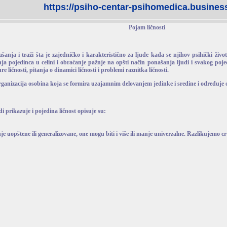
https://psiho-centar-psihomedica.business
Pojam ličnosti
našanja i traži šta je zajedničko i karakteristično za ljude kada se njihov psihički ži
 pojedinca u celini i obraćanje pažnje na opšti način ponašanja ljudi i svakog pojedi
ure ličnosti, pitanja o dinamici ličnosti i problemi raznitka ličnosti.
 organizacija osobina koja se formira uzajamnim delovanjem jedinke i sredine i određuje 
i prikazuje i pojedina ličnost opisuje su:
manje uopštene ili generalizovane, one mogu biti i više ili manje univerzalne. Razlikujemo