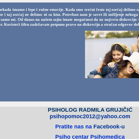
nekada imamo i lepe i ružne emocije. Kada smo srećni često taj osećaj delimo s
ebe i taj osećaj ne delimo ni sa kim. Potreban nam je savet ili mišljenje nek
samo mi. Od danas na našem sajtu imate mogućnost da uz najveću diskreciju - uz
r. Koristeći šifru zadržavate potpuno pravo na diskreciju a stručan odgovor dob
PSIHOLOG RADMILA GRUJIČIĆ
psihopomoc2012@yahoo.com
Pratite nas na
Facebook-u
Psiho centar Psihomedica