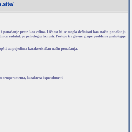
.site/
vot i ponašanje prate kao celina. Ličnost bi se mogla definisati kao način ponašanja
nca zadatak je psihologije ličnosti. Postoje tri glavne grupe problema psihologije
opšti, za pojedinca karakterističan način ponašanja.
 crte temperamenta, karaktera i sposobnosti.