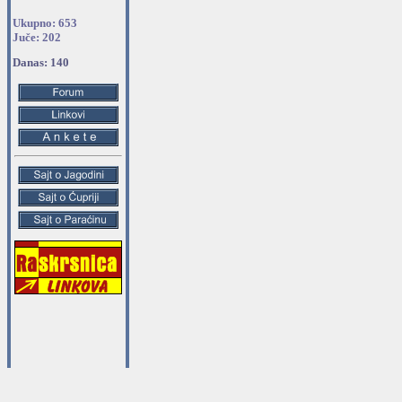
Ukupno: 653
Juče: 202
Danas: 140