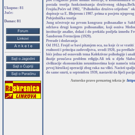
piše Fragment jedne analize histerije, u komeanalizira t
postala teorija funkcionisanja društvenog sklopa.Bečk
Ukupno: 81
Frojda.Počev od 1902, "Psihološko društvo srijedom" okup
Juče:
dopisuje sa E. Blojerom i 1907. prima u posjetu njegovog 
Pobjednička teorija
Danas: 81
Jung učestvuje na prvom kongrasu psihoanalize u Salcb
održava drugi kongres psihoanalize, koji osniva Međo
institucije analize, dolazi i do prekida podjela između F
Šandorom Ferencijem (1929).
Prerade i dodavanja
Od 1912. Frojd se bavi pitanjem oca, na koje će se vratit
realnosti i principa zadovoljstva, uvodi 1920, pa predla
biće jedna od osnovnih tema Kolektivne psihologije i anal
iluzije proučava problem religije.Ali tek u djelu Slabos
civilizacije ekonomskim neumitnostima koje nameću teža
prvoj hiruškoj operaciji zbog raka na vilici. Nacisti spa
do same smrti, u septembru 1939, nastaviti da liječi pacije
Autorsko pravo preuzetog teksta je :
https