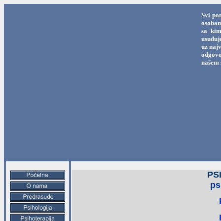
Svi po
osobama
sa kim
usuđuj
uz najv
odgovo
našem 
PS
ps