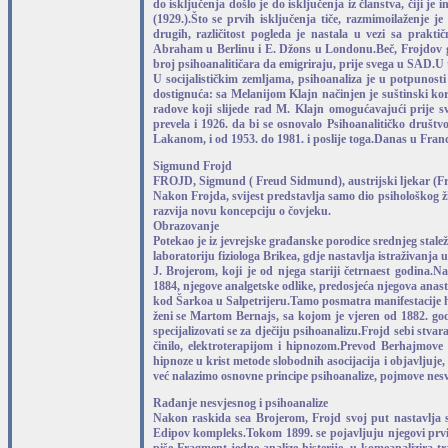
do isključenja došlo je do isključenja iz članstva, čiji je
(1929.).Što se prvih isključenja tiče, razmimoilaženje j
drugih, različitost pogleda je nastala u vezi sa prakti
Abraham u Berlinu i E. Džons u Londonu.Beč, Frojdov gr
broj psihoanalitičara da emigriraju, prije svega u SAD.U t
U socijalističkim zemljama, psihoanaliza je u potpunosti
dostignuća: sa Melanijom Klajn načinjen je suštinski kor
radove koji slijede rad M. Klajn omogućavajući prije s
prevela i 1926. da bi se osnovalo Psihoanalitičko društ
Lakanom, i od 1953. do 1981. i poslije toga.Danas u Francu
Sigmund Frojd
FROJD, Sigmund ( Freud Sidmund), austrijski ljekar (Fra
Nakon Frojda, svijest predstavlja samo dio psihološkog živ
razvija novu koncepciju o čovjeku.
Obrazovanje
Potekao je iz jevrejske građanske porodice srednjeg stale
laboratoriju fiziologa Brikea, gdje nastavlja istraživanja
J. Brojerom, koji je od njega stariji četrnaest godina.N
1884, njegove analgetske odlike, predosjeća njegova anast
kod Šarkoa u Salpetrijeru.Tamo posmatra manifestacije hi
ženi se Martom Bernajs, sa kojom je vjeren od 1882. godi
specijalizovati se za dječiju psihoanalizu.Frojd sebi stvar
činilo, elektroterapijom i hipnozom.Prevod Berhajmove 
hipnoze u krist metode slobodnih asocijacija i objavljuje
već nalazimo osnovne principe psihoanalize, pojmove nesv
Rađanje nesvjesnog i psihoanalize
Nakon raskida sea Brojerom, Frojd svoj put nastavlja s
Edipov kompleks.Tokom 1899. se pojavljuju njegovi prvi 