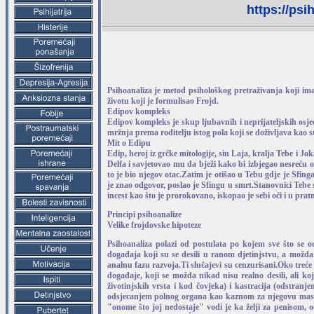
https://psi
Psihoanaliza je metod psihološkog pretraživanja koji im
životu koji je formulisao Frojd.
Edipov kompleks
Edipov kompleks je skup ljubavnih i neprijateljskih osje
mržnja prema roditelju istog pola koji se doživljava kao 
Mit o Edipu
Edip, heroj iz grčke mitologije, sin Laja, kralja Tebe i J
Delfa i savjetovao mu da bježi kako bi izbjegao nesreću
to je bio njegov otac.Zatim je otišao u Tebu gdje je Sfing
je znao odgovor, poslao je Sfingu u smrt.Stanovnici Tebe 
incest kao što je prorokovano, iskopao je sebi oči i u prat
Principi psihoanalize
Velike frojdovske hipoteze
Psihoanaliza polazi od postulata po kojem sve što se od
događaja koji su se desili u ranom djetinjstvu, a možda
analnu fazu razvoja.Ti slučajevi su cenzurisani.Oko treć
događaje, koji se možda nikad nisu realno desili, ali koj
životinjskih vrsta i kod čovjeka) i kastracija (odstranj
odsjecanjem polnog organa kao kaznom za njegovu mastu
"onome što joj nedostaje" vodi je ka želji za penisom, 