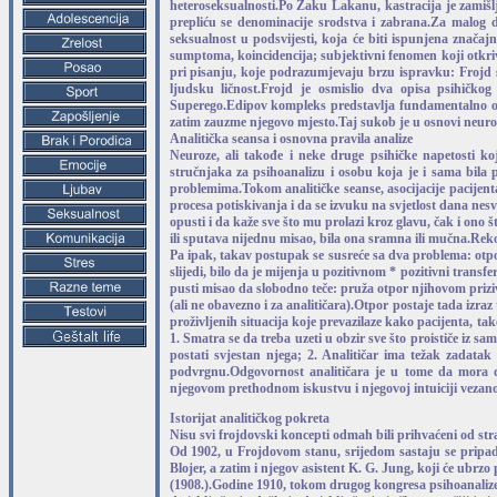
heteroseksualnosti.Po Žaku Lakanu, kastracija je zamiš
prepliću se denominacije srodstva i zabrana.Za malog d
seksualnost u podsvijesti, koja će biti ispunjena značaj
sumptoma, koincidencija; subjektivni fenomen koji otkriva
pri pisanju, koje podrazumjevaju brzu ispravku: Frojd sm
ljudsku ličnost.Frojd je osmislio dva opisa psihičkog 
Superego.Edipov kompleks predstavlja fundamentalno otkri
zatim zauzme njegovo mjesto.Taj sukob je u osnovi neuro
Analitička seansa i osnovna pravila analize
Neuroze, ali takođe i neke druge psihičke napetosti k
stručnjaka za psihoanalizu i osobu koja je i sama bila
problemima.Tokom analitičke seanse, asocijacije pacijen
procesa potiskivanja i da se izvuku na svjetlost dana nesv
opusti i da kaže sve što mu prolazi kroz glavu, čak i on
ili sputava nijednu misao, bila ona sramna ili mučna.Rek
Pa ipak, takav postupak se susreće sa dva problema: otpor
slijedi, bilo da je mijenja u pozitivnom * pozitivni trans
pusti misao da slobodno teče: pruža otpor njihovom priziv
(ali ne obavezno i za analitičara).Otpor postaje tada izra
proživljenih situacija koje prevazilaze kako pacijenta, tak
1. Smatra se da treba uzeti u obzir sve što proističe iz s
postati svjestan njega; 2. Analitičar ima težak zadata
podvrgnu.Odgovornost analitičara je u tome da mora d
njegovom prethodnom iskustvu i njegovoj intuiciji vezanoj
Istorijat analitičkog pokreta
Nisu svi frojdovski koncepti odmah bili prihvaćeni od st
Od 1902, u Frojdovom stanu, srijedom sastaju se pripadni
Blojer, a zatim i njegov asistent K. G. Jung, koji će ubr
(1908.).Godine 1910, tokom drugog kongresa psihoanalize 