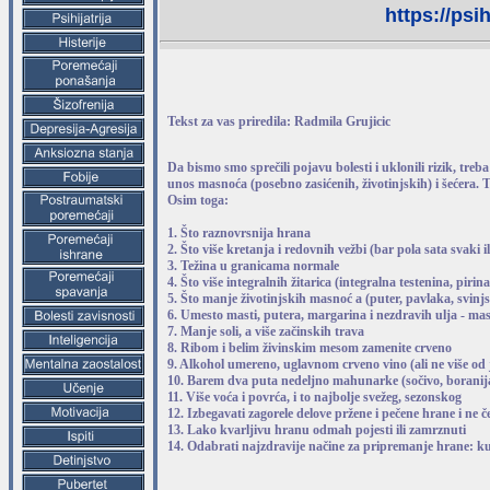
https://psi
Tekst za vas priredila: Radmila Grujicic
Da bismo smo sprečili pojavu bolesti i uklonili rizik, tre
unos masnoća (posebno zasićenih, životinjskih) i šećera. T
Osim toga:
1. Što raznovrsnija hrana
2. Što više kretanja i redovnih vežbi (bar pola sata svaki i
3. Težina u granicama normale
4. Što više integralnih žitarica (integralna testenina, pirina
5. Što manje životinjskih masnoć a (puter, pavlaka, svinj
6. Umesto masti, putera, margarina i nezdravih ulja - mas
7. Manje soli, a više začinskih trava
8. Ribom i belim živinskim mesom zamenite crveno
9. Alkohol umereno, uglavnom crveno vino (ali ne više od 
10. Barem dva puta nedeljno mahunarke (sočivo, boranija
11. Više voća i povrća, i to najbolje svežeg, sezonskog
12. Izbegavati zagorele delove pržene i pečene hrane i ne če
13. Lako kvarljivu hranu odmah pojesti ili zamrznuti
14. Odabrati najzdravije načine za pripremanje hrane: ku