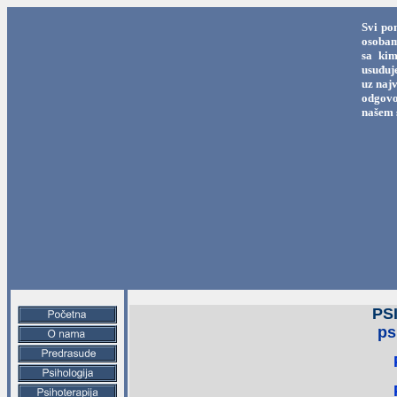
Svi po
osobama
sa kim
usuđuj
uz najv
odgovo
našem 
PS
ps