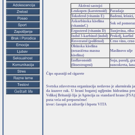
Aktivni sastojci
Leukopen (karotenoid)
Paradajz
Tokoferol (vitamin E)
Bademi, lešnici,
Askorbinska kiselina
Sok od pomorand
(vitaminC)
Ergosterol (vitamin D)
Tunjevina, riba 
Indol 3-karbinol (indol)
Prokelj, karfiol
Resveratol (polifenol)
Crno vino, crno
Oleinska kiselina
(nezasićena masna
Maslinovo ulje
kiselina)
Izoflavonoidi
Soja, pasulj, gr
(fitoestrogeni)
suncokreta, lana
Čips opasniji od cigarete
Svetska zdavstvena organizacija nedavno je alarmirala j
da izazove rak. U hrani bogatoj ugljenim hidratima prona
Velikoj Britaniji čija je Agencija za standard hrane (FSA
puta veća od preporučene!
izvor: časopis za zdravlje i lepotu VITA