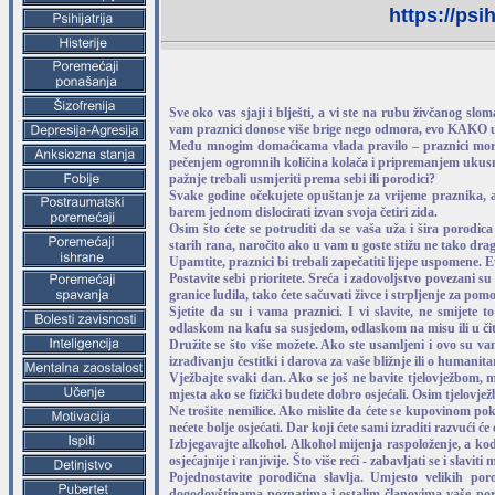
https://psi
Sve oko vas sjaji i blješti, a vi ste na rubu živčanog slo
vam praznici donose više brige nego odmora, evo KAKO už
Među mnogim domaćicama vlada pravilo – praznici moraju
pečenjem ogromnih količina kolača i pripremanjem ukusnih 
pažnje trebali usmjeriti prema sebi ili porodici?
Svake godine očekujete opuštanje za vrijeme praznika, a 
barem jednom dislocirati izvan svoja četiri zida.
Osim što ćete se potruditi da se vaša uža i šira porodic
starih rana, naročito ako u vam u goste stižu ne tako drag
Upamtite, praznici bi trebali zapečatiti lijepe uspomene. E
Postavite sebi prioritete. Sreća i zadovoljstvo povezani s
granice ludila, tako ćete sačuvati živce i strpljenje za po
Sjetite da su i vama praznici. I vi slavite, ne smijete 
odlaskom na kafu sa susjedom, odlaskom na misu ili u čit
Družite se što više možete. Ako ste usamljeni i ovo su va
izrađivanju čestitki i darova za vaše bližnje ili o humanita
Vježbajte svaki dan. Ako se još ne bavite tjelovježbom, m
mjesta ako se fizički budete dobro osjećali. Osim tjelovje
Ne trošite nemilice. Ako mislite da ćete se kupovinom poklo
nećete bolje osjećati. Dar koji ćete sami izraditi razvući će
Izbjegavajte alkohol. Alkohol mijenja raspoloženje, a kod
osjećajnije i ranjivije. Što više reći - zabavljati se i slaviti
Pojednostavite porodična slavlja. Umjesto velikih por
dogodovštinama poznatima i ostalim članovima vaše poro