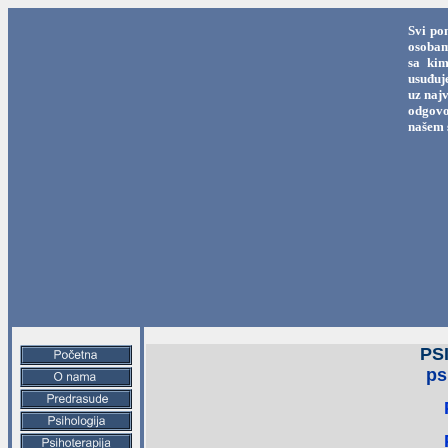
Svi po
osobama
sa kim
usuđuj
uz najv
odgovo
našem 
PS
ps