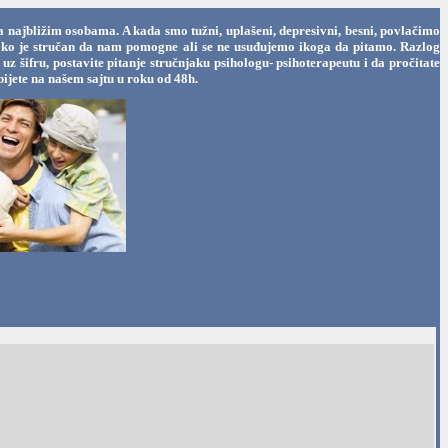
a najbližim osobama. A kada smo tužni, uplašeni, depresivni, besni, povlačimo
oga ko je stručan da nam pomogne ali se ne usuđujemo ikoga da pitamo. Razlog
 šifru, postavite pitanje stručnjaku psihologu- psihoterapeutu i da pročitate
ijete na našem sajtu u roku od 48h.