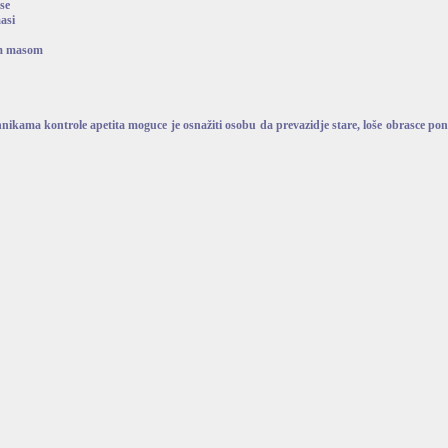
ase
masi
om masom
ikama kontrole apetita moguce je osnažiti osobu da prevazidje stare, loše obrasce pona