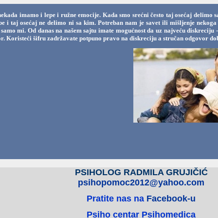
nekada imamo i lepe i ružne emocije. Kada smo srećni često taj osećaj delimo s
ebe i taj osećaj ne delimo ni sa kim. Potreban nam je savet ili mišljenje nek
samo mi. Od danas na našem sajtu imate mogućnost da uz najveću diskreciju - uz
r. Koristeći šifru zadržavate potpuno pravo na diskreciju a stručan odgovor dob
PSIHOLOG RADMILA GRUJIČIĆ
psihopomoc2012@yahoo.com
Pratite nas na
Facebook-u
Psiho centar Psihomedica