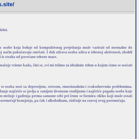
.site/
zini.
sa osobe koja boluje od kompulsivnog prejedanja može varirati od normalne do
 način pokušavaju smršati. I dok zdrava osoba uživa u telesnoj aktivnosti, oboleli
zi iz straha od povećane telesne mase.
šnje vrieme kada, čini se, svi mi težimo za idealnim telom u kojem ćemo se osećati
m se osoba nosi sa depresijom, stresom, emocionalnim i svakodnevnim problemima.
anje najčešće se javlja u ranijem životnom stadijumu i najčešće pogađa osobe koje
jem mržnje i gađenja prema samome sebi pri čemu se formira ciklus koji može ostati
poremećaji hranjenja, pa čak i alkoholizam, rizičnije na razvoj ovog poremećaja.