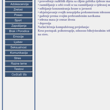
• provođenje različitih dijeta sa ciljem gubitka tjelesne m
• razmišljanje o sebi svodi se na razmišljanje o tjelesnoj 
• odbijanje konzumiranja hrane u javnosti
• objašnjavanje svojih neuspijeha prekomernom telesn
• gađenje prema svojim prehrambenim navikama
• telesna masa je centar života
• depresija
Načini lečenja kompulsivnog prejedanja:
Kroz postupak psihoterapije, odnosno bihejvioralnim tehn
na stres.