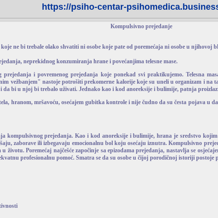
https://psiho-centar-psihomedica.business
Kompulsivno prejedanje
je ne bi trebale olako shvatiti ni osobe koje pate od poremećaja ni osobe u njihovoj bli
ejedanja, neprekidnog konzumiranja hrane i povećanjima telesne mase.
og prejedanja i povremenog prejedanja koje ponekad svi praktikujemo. Telesna ma
im vežbanjem" nastoje potrošiti prekomerne kalorije koje su uneli u organizam i na taj
i da bi u njoj bi trebalo uživati. Jednako kao i kod anoreksije i bulimije, patnja proizla
la, hranom, mršavoću, osećajem gubitka kontrole i nije čudno da su česta pojava u dana
ja kompulsivnog prejedanja. Kao i kod anoreksije i bulimije, hrana je sredstvo koji
šaju, zaborave ili izbegavaju emocionalnu bol koju osećaju iznutra. Kompulsivno prejed
om u životu. Poremećaj najčešće započinje sa epizodama prejedanja, nastavlja se osjeća
ekvatnu profesionalnu pomoć. Smatra se da su osobe u čijoj porodičnoj istoriji postoje 
ivnosti