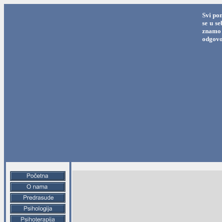
Svi po
se u s
znamo 
odgovo