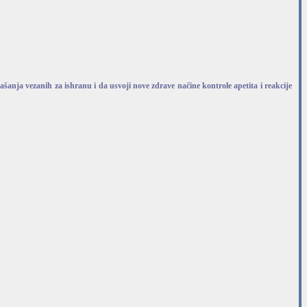
šanja vezanih za ishranu i da usvoji nove zdrave načine kontrole apetita i reakcije