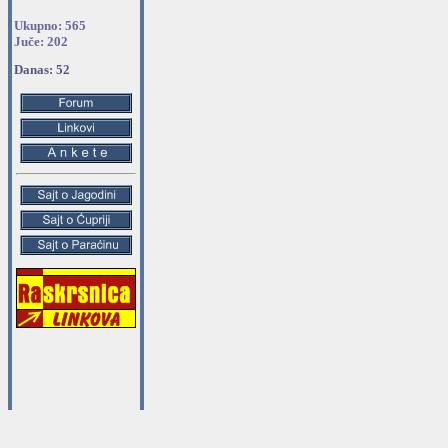
Ukupno: 565
Juče: 202
Danas: 52