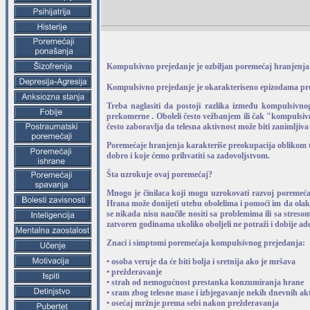
Kompulsivno prejedanje je ozbiljan poremećaj hranjenja ko
Kompulsivno prejedanje je okarakteriseno epizodama pr
Treba naglasiti da postoji razlika između kompulsivn
prekomerne . Oboleli često vežbanjem ili čak "kompulsivn
često zaboravlja da telesna aktivnost može biti zanimljiva 
Poremećaje hranjenja karakteriše preokupacija oblikom te
dobro i koje ćemo prihvatiti sa zadovoljstvom.
Šta uzrokuje ovaj poremećaj?
Mnogo je činilaca koji mogu uzrokovati razvoj poremeća
Hrana može donijeti utehu obolelima i pomoći im da olak
se nikada nisu naučile nositi sa problemima ili sa stres
zatvoren godinama ukoliko oboljeli ne potraži i dobije ad
Znaci i simptomi poremećaja kompulsivnog prejedanja:
• osoba veruje da će biti bolja i sretnija ako je mršava
• prežderavanje
• strah od nemogućnost prestanka konzumiranja hrane
• sram zbog telesne mase i izbjegavanje nekih dnevnih akt
• osećaj mržnje prema sebi nakon prežderavanja